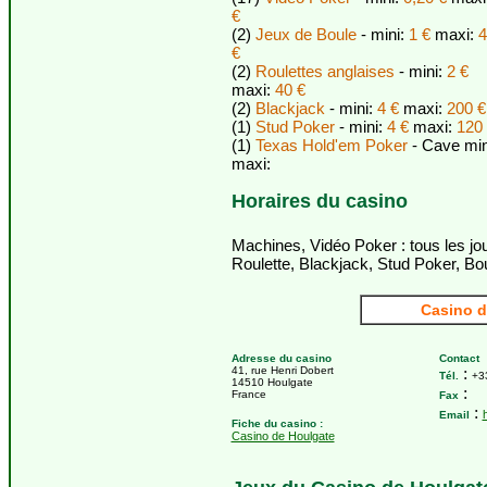
€
(2)
Jeux de Boule
- mini:
1 €
maxi:
4
€
(2)
Roulettes anglaises
- mini:
2 €
maxi:
40 €
(2)
Blackjack
- mini:
4 €
maxi:
200 €
(1)
Stud Poker
- mini:
4 €
maxi:
120
(1)
Texas Hold'em Poker
- Cave min
maxi:
Horaires du casino
Machines, Vidéo Poker : tous les jo
Roulette, Blackjack, Stud Poker, Bou
Casino d
Adresse du casino
Contact
41, rue Henri Dobert
:
Tél.
+3
14510 Houlgate
:
France
Fax
:
Email
Fiche du casino :
Casino de Houlgate