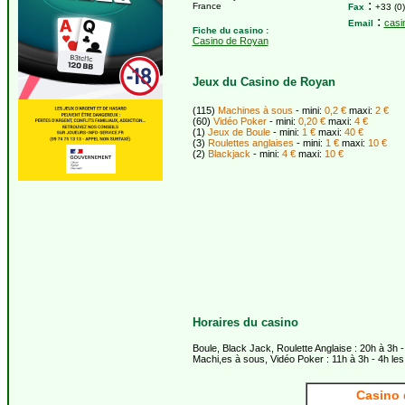
:
France
Fax
+33 (0
:
casi
Email
Fiche du casino :
Casino de Royan
Jeux du Casino de Royan
(115)
Machines à sous
- mini:
0,2 €
maxi:
2 €
(60)
Vidéo Poker
- mini:
0,20 €
maxi:
4 €
(1)
Jeux de Boule
- mini:
1 €
maxi:
40 €
(3)
Roulettes anglaises
- mini:
1 €
maxi:
10 €
(2)
Blackjack
- mini:
4 €
maxi:
10 €
Horaires du casino
Boule, Black Jack, Roulette Anglaise : 20h à 3h 
Machi,es à sous, Vidéo Poker : 11h à 3h - 4h le
Casino 