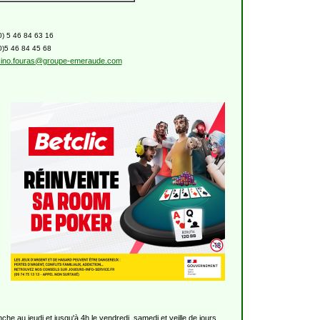
0) 5 46 84 63 16
0)5 46 84 45 68
ino.fouras@groupe-emeraude.com
he au jeudi et jusqu'à 4h le vendredi, samedi et veille de jours