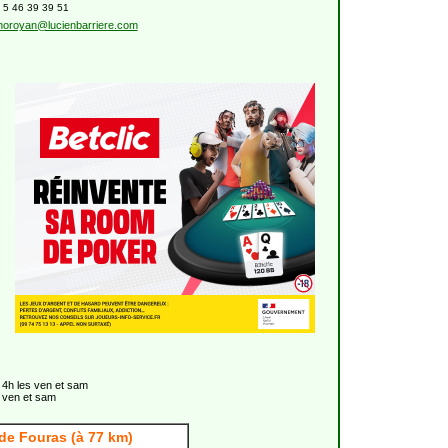
) 5 46 39 39 51
noroyan@lucienbarriere.com
- 4h les ven et sam
s ven et sam
de Fouras (à 77 km)