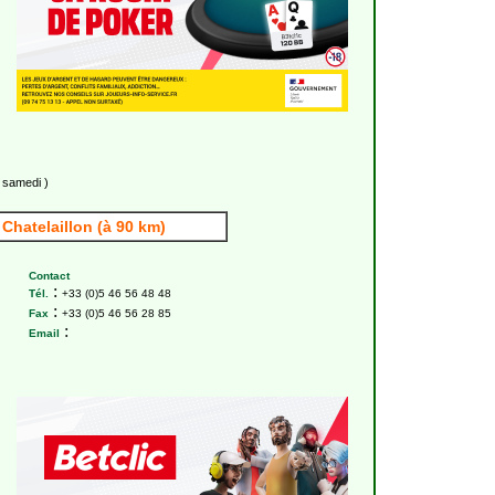
 samedi )
Chatelaillon (à 90 km)
Contact
:
Tél.
+33 (0)5 46 56 48 48
:
Fax
+33 (0)5 46 56 28 85
:
Email