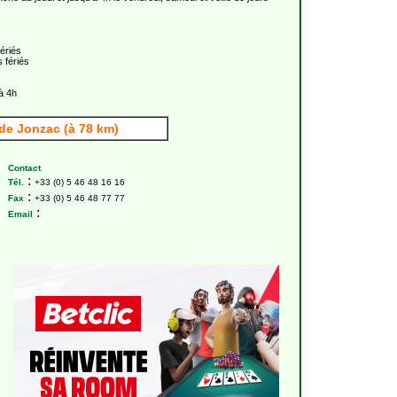
ériés
s fériés
à 4h
de Jonzac (à 78 km)
Contact
:
Tél.
+33 (0) 5 46 48 16 16
:
Fax
+33 (0) 5 46 48 77 77
:
Email