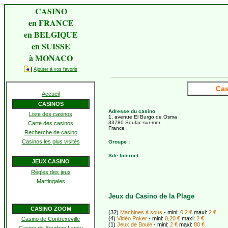
CASINO
en FRANCE
en BELGIQUE
en SUISSE
à MONACO
Ajouter à vos favoris
Cas
Accueil
CASINOS
Adresse du casino
Liste des casinos
1, avenue El Burgo de Osma
33780 Soulac-sur-mer
Carte des casinos
France
Recherche de casino
Casinos les plus visités
Groupe :
Site Internet :
JEUX CASINO
Règles des jeux
Martingales
Jeux du Casino de la Plage
CASINO ZOOM
(32)
Machines à sous
- mini:
0,2 €
maxi:
2 €
(4)
Vidéo Poker
- mini:
0,20 €
maxi:
2 €
Casino de Contrexeville
(1)
Jeux de Boule
- mini:
2 €
maxi:
80 €