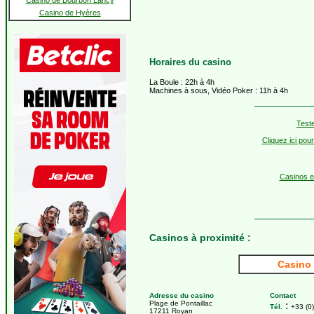
Casino de Bourbon Lancy
Casino de Hyères
Horaires du casino
La Boule : 22h à 4h
Machines à sous, Vidéo Poker : 11h à 4h
Teste
Cliquez ici pour
Casinos en
Casinos à proximité :
Casino 
Adresse du casino
Contact
Plage de Pontaillac
:
Tél.
+33 (0
17211 Royan