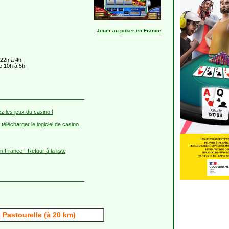
Jouer au poker en France
 22h à 4h
e 10h à 5h
z les jeux du casino !
 télécharger le logiciel de casino
 France - Retour à la liste
 Pastourelle (à 20 km)