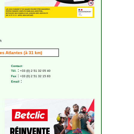
h
es Atlantes (à 31 km)
Contact
:
Tél.
+33 (0) 2 51 32 05 40
:
Fax
+33 (0) 2 51 32 15 83
:
Email