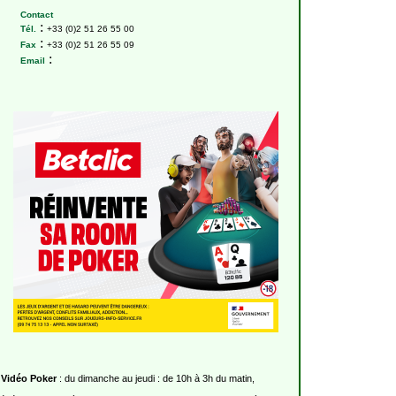
Contact
:
Tél.
+33 (0)2 51 26 55 00
:
Fax
+33 (0)2 51 26 55 09
:
Email
 Vidéo Poker
: du dimanche au jeudi : de 10h à 3h du matin,