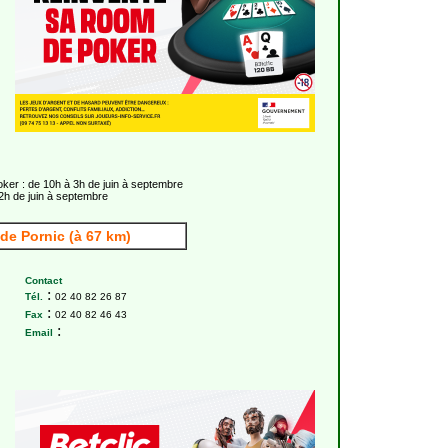
ker : de 10h à 3h de juin à septembre
2h de juin à septembre
de Pornic (à 67 km)
Contact
:
Tél.
02 40 82 26 87
:
Fax
02 40 82 46 43
:
Email