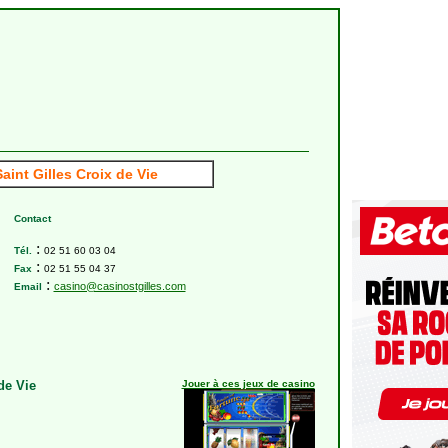
aint Gilles Croix de Vie
Contact
:
Tél.
02 51 60 03 04
:
Fax
02 51 55 04 37
:
casino@casinostgilles.com
Email
de Vie
Jouer à ces jeux de casino