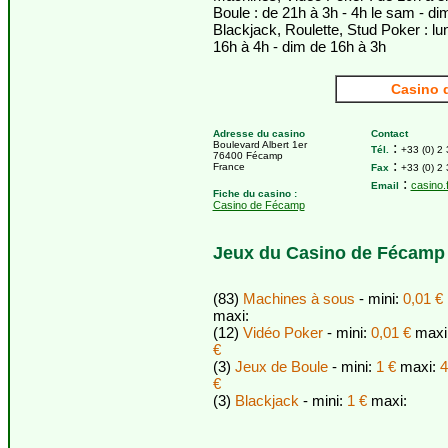
Boule : de 21h à 3h - 4h le sam - d
Blackjack, Roulette, Stud Poker : lu
16h à 4h - dim de 16h à 3h
Casino 
Adresse du casino
Contact
Boulevard Albert 1er
:
Tél.
+33 (0) 2
76400 Fécamp
:
France
Fax
+33 (0) 2
:
casino
Email
Fiche du casino :
Casino de Fécamp
Jeux du Casino de Fécamp
(83)
Machines à sous
- mini:
0,01 €
maxi:
(12)
Vidéo Poker
- mini:
0,01 €
maxi
€
(3)
Jeux de Boule
- mini:
1 €
maxi:
4
€
(3)
Blackjack
- mini:
1 €
maxi: