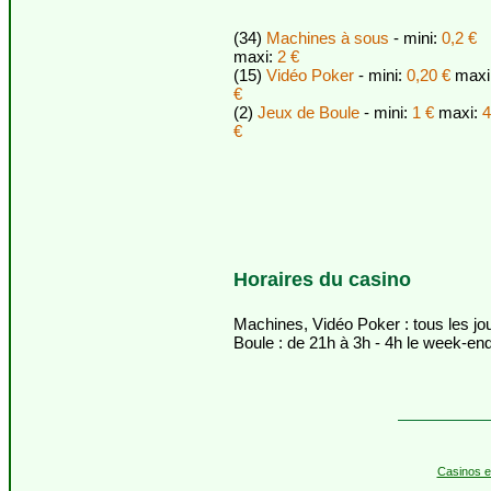
(34)
Machines à sous
- mini:
0,2 €
maxi:
2 €
(15)
Vidéo Poker
- mini:
0,20 €
maxi
€
(2)
Jeux de Boule
- mini:
1 €
maxi:
4
€
Horaires du casino
Machines, Vidéo Poker : tous les jo
Boule : de 21h à 3h - 4h le week-en
Casinos en