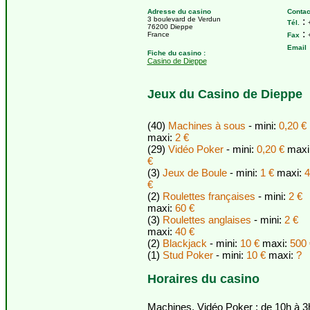
Adresse du casino
Contac
3 boulevard de Verdun
:
Tél.
76200 Dieppe
:
France
Fax
Email
Fiche du casino :
Casino de Dieppe
Jeux du Casino de Dieppe
(40)
Machines à sous
- mini:
0,20 €
maxi:
2 €
(29)
Vidéo Poker
- mini:
0,20 €
maxi
€
(3)
Jeux de Boule
- mini:
1 €
maxi:
4
€
(2)
Roulettes françaises
- mini:
2 €
maxi:
60 €
(3)
Roulettes anglaises
- mini:
2 €
maxi:
40 €
(2)
Blackjack
- mini:
10 €
maxi:
500 
(1)
Stud Poker
- mini:
10 €
maxi:
?
Horaires du casino
Machines, Vidéo Poker : de 10h à 3