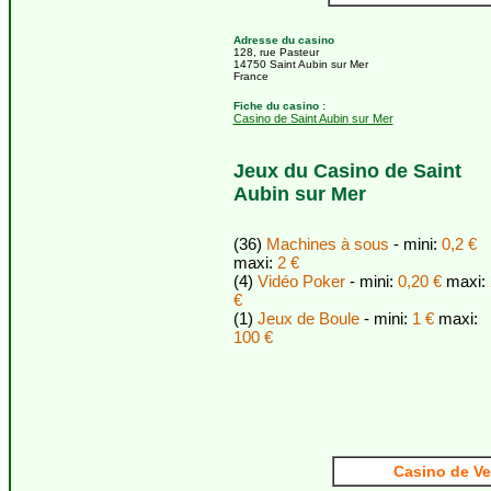
Adresse du casino
128, rue Pasteur
14750 Saint Aubin sur Mer
France
Fiche du casino :
Casino de Saint Aubin sur Mer
Jeux du Casino de Saint
Aubin sur Mer
(36)
Machines à sous
- mini:
0,2 €
maxi:
2 €
(4)
Vidéo Poker
- mini:
0,20 €
maxi:
€
(1)
Jeux de Boule
- mini:
1 €
maxi:
100 €
Casino de Ve