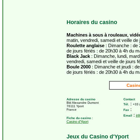
Horaires du casino
Machines à sous à rouleaux, vidé
matin, vendredi, samedi et veille de 
Roulette anglaise
: Dimanche : de 2
de jours fériés : de 20h30 à 4h du m
Black Jack
: Dimanche, lundi, mardi
vendredi, samedi et veille de jours f
Boule 2000
: Dimanche et jeudi : de
de jours fériés : de 20h30 à 4h du m
Casino
Adresse du casino
Contact
Bld Alexandre Dumont
:
Tél.
+33 
76111 Yport
:
France
Fax
:
in
Email
Fiche du casino :
Casino d'Yport
Jeux du Casino d'Yport