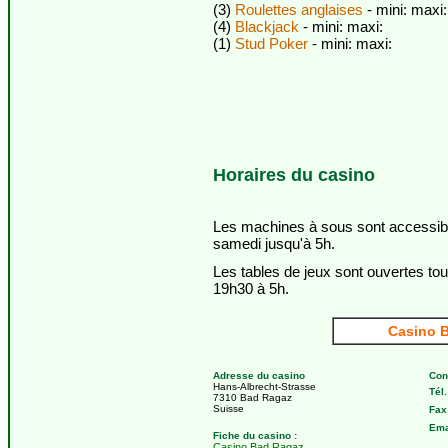
(3)
Roulettes anglaises
- mini:
maxi:
(4)
Blackjack
- mini:
maxi:
(1)
Stud Poker
- mini:
maxi:
Horaires du casino
Les machines à sous sont accessible
samedi jusqu'à 5h.
Les tables de jeux sont ouvertes tou
19h30 à 5h.
Casino B
Adresse du casino
Con
Hans-Albrecht-Strasse
Tél.
7310 Bad Ragaz
Suisse
Fax
Ema
Fiche du casino :
Casino Bad Ragaz