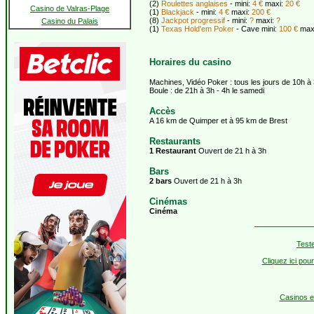
(2)
Roulettes anglaises
- mini:
4 €
maxi:
20 €
Casino de Valras-Plage
(1)
Blackjack
- mini:
4 €
maxi:
200 €
(8)
Jackpot progressif
- mini:
?
maxi:
?
Casino du Palais
(1)
Texas Hold'em Poker
- Cave mini:
100 €
max
Horaires du casino
Machines, Vidéo Poker : tous les jours de 10h à 
Boule : de 21h à 3h - 4h le samedi
Accès
A 16 km de Quimper et à 95 km de Brest
Restaurants
1 Restaurant
Ouvert de 21 h à 3h
Bars
2 bars
Ouvert de 21 h à 3h
Cinémas
Cinéma
Teste
Cliquez ici pour
Casinos en