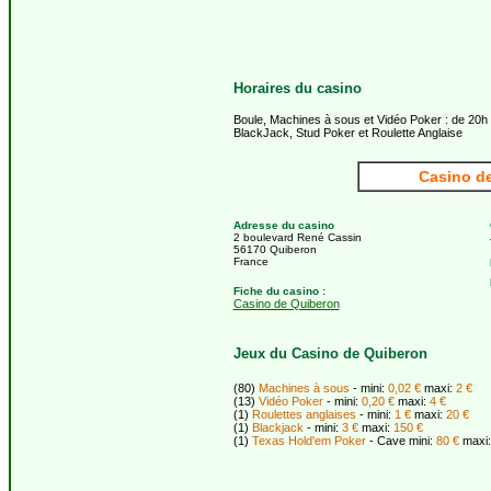
Horaires du casino
Boule, Machines à sous et Vidéo Poker : de 20h 
BlackJack, Stud Poker et Roulette Anglaise
Casino de
Adresse du casino
2 boulevard René Cassin
56170 Quiberon
France
Fiche du casino :
Casino de Quiberon
Jeux du Casino de Quiberon
(80)
Machines à sous
- mini:
0,02 €
maxi:
2 €
(13)
Vidéo Poker
- mini:
0,20 €
maxi:
4 €
(1)
Roulettes anglaises
- mini:
1 €
maxi:
20 €
(1)
Blackjack
- mini:
3 €
maxi:
150 €
(1)
Texas Hold'em Poker
- Cave mini:
80 €
maxi: