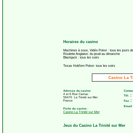
Horaires du casino
Machines à sous, Vidéo Poker : tous les jours d
Roulette Anglaise: du jeudi au dimanche
Blackjack : tous les soirs
Texas Hold'em Poker: tous les soirs
Casino La Tr
Adresse du casino
Conta
4 et 6 Rue Carnac
:
Tél.
56470 La Trinité sur Mer
:
France
Fax
Email
Fiche du casino :
Casino La Trinité sur Mer
Jeux du Casino La Trinité sur Mer