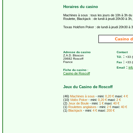
Horaires du casino
Machines à sous : tous les jours de 10h à 3h du
Roulette, Blackjack : de lundi à jeudi 20h30 à 
Texas Hold'em Poker : de lundi à jeudi 20h30 à
Casino d
Adresse du casino
Contact
Z.A.D. Bloscon
:
Tél.
+33 (
29682 Roscoff
:
France
Fax
+33 (
:
in
Email
Fiche du casino :
Casino de Roscoff
Jeux du Casino de Roscoff
(46)
Machines à sous
- mini:
0,20 €
maxi:
4 €
(10)
Vidéo Poker
- mini:
0,20 €
maxi:
2 €
(2)
Jeux de Boule
- mini:
1 €
maxi:
40 €
(1)
Roulettes anglaises
- mini:
2 €
maxi:
40 €
(1)
Blackjack
- mini:
4 €
maxi:
200 €