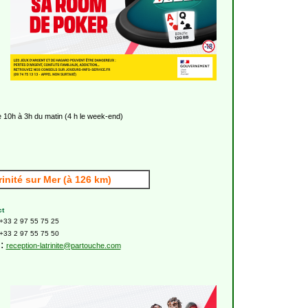
e 10h à 3h du matin (4 h le week-end)
inité sur Mer (à 126 km)
ct
+33 2 97 55 75 25
+33 2 97 55 75 50
:
reception-latrinite@partouche.com