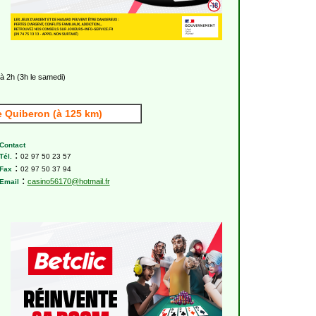
à 2h (3h le samedi)
 Quiberon (à 125 km)
Contact
:
Tél.
02 97 50 23 57
:
Fax
02 97 50 37 94
:
casino56170@hotmail.fr
Email