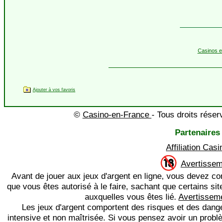
Casinos en
Ajouter à vos favoris
©
Casino-en-France
- Tous droits réser
Partenaires
Affiliation Casi
Avertissem
Avant de jouer aux jeux d'argent en ligne, vous devez cons
que vous êtes autorisé à le faire, sachant que certains sit
auxquelles vous êtes lié.
Avertisseme
Les jeux d'argent comportent des risques et des danger
intensive et non maîtrisée. Si vous pensez avoir un prob