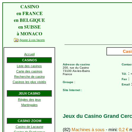
CASINO
en FRANCE
en BELGIQUE
en SUISSE
à MONACO
Ajouter à vos favoris
Casi
Accueil
CASINOS
Adresse du casino
Contac
Liste des casinos
200, rue du Casino
73100 Aix-les-Bains
Carte des casinos
:
Tél.
+
France
Recherche de casino
:
Fax
Casinos les plus visités
Groupe :
Email
Site Internet :
JEUX CASINO
Règles des jeux
Martingales
Jeux du Casino Grand Cerc
CASINO ZOOM
Casino de Lacaune
(82)
Machines à sous
- mini:
0,2 €
m