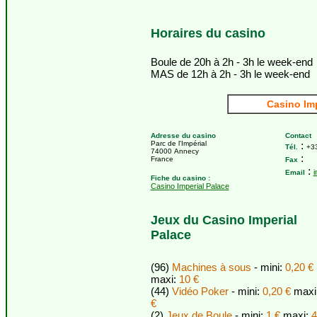
Horaires du casino
Boule de 20h à 2h - 3h le week-end
MAS de 12h à 2h - 3h le week-end
Casino Imp
Adresse du casino
Contact
Parc de l'Impérial
:
Tél.
+33
74000 Annecy
:
France
Fax
:
i
Email
Fiche du casino :
Casino Imperial Palace
Jeux du Casino Imperial
Palace
(96)
Machines à sous
- mini:
0,20 €
maxi:
10 €
(44)
Vidéo Poker
- mini:
0,20 €
maxi
€
(2)
Jeux de Boule
- mini:
1 €
maxi:
4