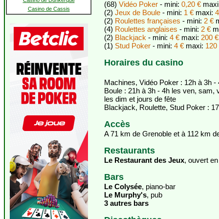
Casino de Dunkerque
(68)
Vidéo Poker
- mini:
0,20 €
maxi
Casino de Cassis
(2)
Jeux de Boule
- mini:
1 €
maxi:
4
(2)
Roulettes françaises
- mini:
2 €
(4)
Roulettes anglaises
- mini:
2 €
m
(2)
Blackjack
- mini:
4 €
maxi:
200 €
(1)
Stud Poker
- mini:
4 €
maxi:
120
Horaires du casino
Machines, Vidéo Poker : 12h à 3h - 4
Boule : 21h à 3h - 4h les ven, sam, v
les dim et jours de fête
Blackjack, Roulette, Stud Poker : 1
Accès
A 71 km de Grenoble et à 112 km d
Restaurants
Le Restaurant des Jeux
, ouvert en
Bars
Le Colysée
, piano-bar
Le Murphy's
, pub
3 autres bars