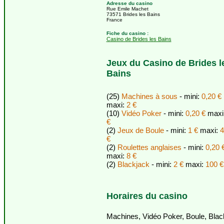
Adresse du casino
Rue Emile Machet
73571 Brides les Bains
France
Fiche du casino :
Casino de Brides les Bains
Jeux du Casino de Brides l
Bains
(25)
Machines à sous
- mini:
0,20 €
maxi:
2 €
(10)
Vidéo Poker
- mini:
0,20 €
maxi
€
(2)
Jeux de Boule
- mini:
1 €
maxi:
4
€
(2)
Roulettes anglaises
- mini:
0,20 
maxi:
8 €
(2)
Blackjack
- mini:
2 €
maxi:
100 €
Horaires du casino
Machines, Vidéo Poker, Boule, Blackj